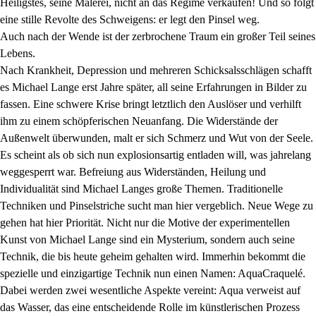
Heiligstes, seine Malerei, nicht an das Regime verkaufen! Und so folgt
eine stille Revolte des Schweigens: er legt den Pinsel weg.
Auch nach der Wende ist der zerbrochene Traum ein großer Teil seines
Lebens.
Nach Krankheit, Depression und mehreren Schicksalsschlägen schafft
es Michael Lange erst Jahre später, all seine Erfahrungen in Bilder zu
fassen. Eine schwere Krise bringt letztlich den Auslöser und verhilft
ihm zu einem schöpferischen Neuanfang. Die Widerstände der
Außenwelt überwunden, malt er sich Schmerz und Wut von der Seele.
Es scheint als ob sich nun explosionsartig entladen will, was jahrelang
weggesperrt war. Befreiung aus Widerständen, Heilung und
Individualität sind Michael Langes große Themen. Traditionelle
Techniken und Pinselstriche sucht man hier vergeblich. Neue Wege zu
gehen hat hier Priorität. Nicht nur die Motive der experimentellen
Kunst von Michael Lange sind ein Mysterium, sondern auch seine
Technik, die bis heute geheim gehalten wird. Immerhin bekommt die
spezielle und einzigartige Technik nun einen Namen: AquaCraquelé.
Dabei werden zwei wesentliche Aspekte vereint: Aqua verweist auf
das Wasser, das eine entscheidende Rolle im künstlerischen Prozess