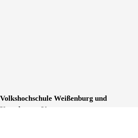
Volkshochschule Weißenburg und
Umgebung e.V.
Rosenstraße
2
, 91781
Weißenburg
Deutschland
Tel.: +49 9141 8772280