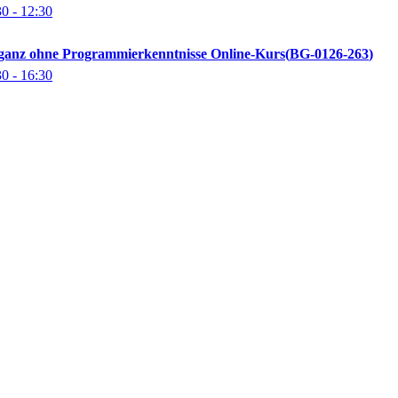
30
- 12:30
n ganz ohne Programmierkenntnisse Online-Kurs
BG-0126-263
30
- 16:30