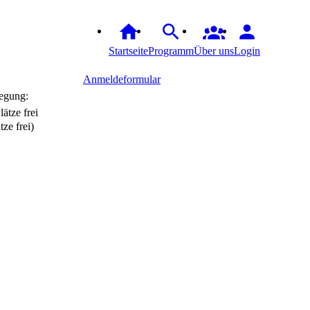
Startseite
Programm
Über uns
Login
Anmeldeformular
egung:
tze frei)