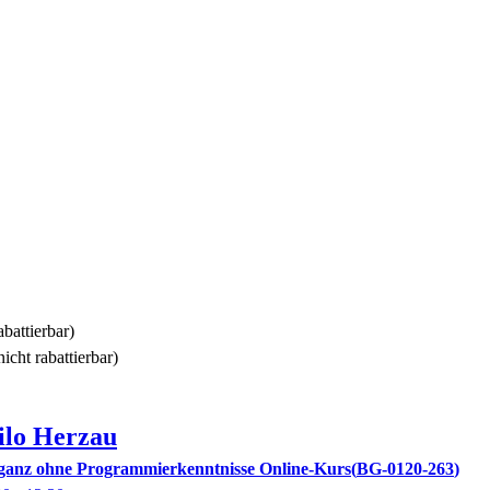
abattierbar)
icht rabattierbar)
ilo
Herzau
n ganz ohne Programmierkenntnisse Online-Kurs
BG-0120-263