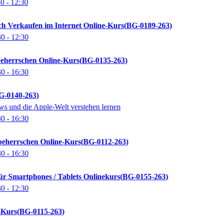
30
- 12:30
ch Verkaufen im Internet Online-Kurs
BG-0189-263
30
- 12:30
beherrschen Online-Kurs
BG-0135-263
30
- 16:30
G-0140-263
s und die Apple-Welt verstehen lernen
30
- 16:30
 beherrschen Online-Kurs
BG-0112-263
30
- 16:30
ür Smartphones / Tablets Onlinekurs
BG-0155-263
30
- 12:30
-Kurs
BG-0115-263