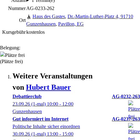
Anzahl
1 Termin(e)
Nummer
AG-0233-262
Haus des Gastes
,
Dr.-Martin-Luther-Platz 4, 91710
Ort
Gunzenhausen
,
Pavillon, EG
Kursgebühr
kostenlos
Belegung:
(Plätze frei)
Weitere Veranstaltungen
von
Hubert
Bauer
Debattierclub
AG-0232-263
23.09.26
(1-mal)
10:00
- 12:00
Gunzenhausen
Gut informiert im Internet
AG-0237-263
Politische Inhalte sicher einordnen
30.09.26
(1-mal)
13:00
- 15:00