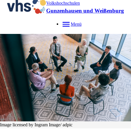
Volkshochschulen
Gunzenhausen und Weißenburg
Menü
Image licensed by Ingram Image/ adpic