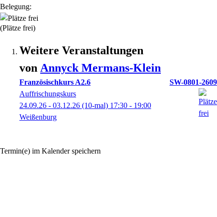
Belegung:
(Plätze frei)
Weitere Veranstaltungen
von
Annyck
Mermans-Klein
Französischkurs A2.6
SW-0801-2609
Auffrischungskurs
24.09.26 - 03.12.26
(10-mal)
17:30
- 19:00
Weißenburg
Termin(e) im Kalender speichern