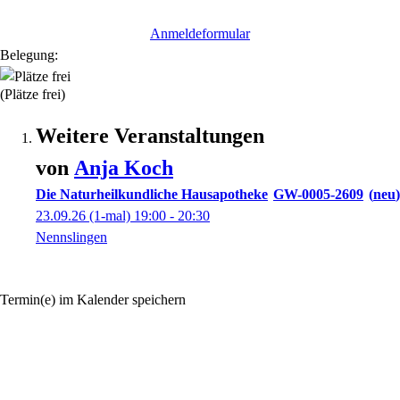
Anmeldeformular
Belegung:
(Plätze frei)
Weitere Veranstaltungen
von
Anja
Koch
Die Naturheilkundliche Hausapotheke
GW-0005-2609
neu
23.09.26
(1-mal)
19:00
- 20:30
Nennslingen
Termin(e) im Kalender speichern