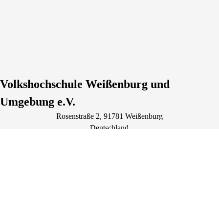
Volkshochschule Weißenburg und
Umgebung e.V.
Rosenstraße
2
, 91781
Weißenburg
Deutschland
Tel.: +49 9141 8772280
info@vhs-weissenburg.de
Lage & Routenplaner
Öffnungszeiten: