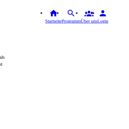
Startseite
Programm
Über uns
Login
als
st
.