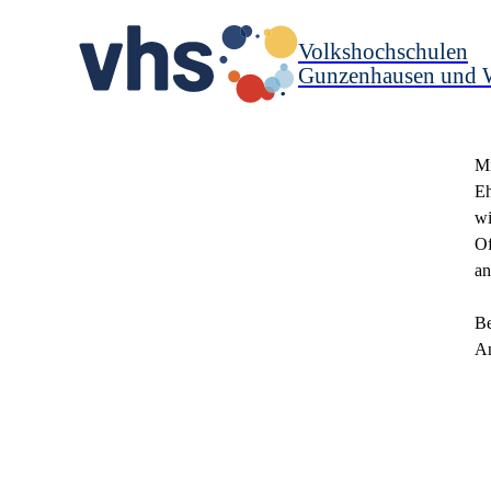
Volkshochschulen
Gunzenhausen und 
Mi
Eh
wi
Of
an
Be
An