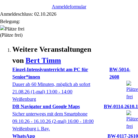
Anmeldeformular
Anmeldeschluss: 02.10.2026
Belegung:
(Plätze frei)
Weitere Veranstaltungen
von
Bert
Timm
Einzel-Intensivunterricht am PC für
BW-5014-
Senior*innen
2608
Dauer ab 60 Minuten, möglich ab sofort
21.08.26
(1-mal)
13:00
- 14:00
Weißenburg
DB Navigator und Google Maps
BW-0114-2610.1
Sicher unterwegs mit dem Smartphone
09.10.26 - 16.10.26
(2-mal)
16:00
- 18:00
Weißenburg i. Bay.
WhatsApp
BW-0117-2610