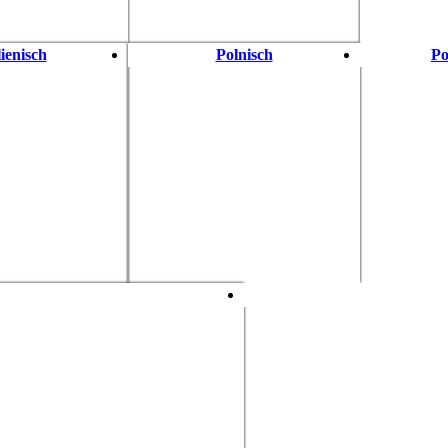
lienisch
Polnisch
Po