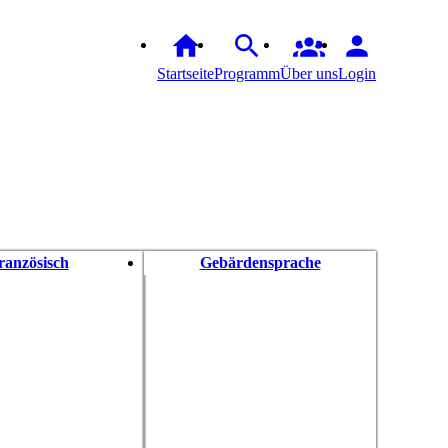
Startseite
Programm
Über uns
Login
ranzösisch
Gebärdensprache