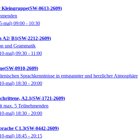
r Kleingruppe
SW-0613-2609
ehmenden
5-mal)
09:00
- 10:30
h A2/ B1
SW-2212-2609
ion und Grammatik
10-mal)
09:30
- 11:00
ine
SW-0910-2609
alienischen Sprachkenntnisse in entspannter und herzlicher Atmosphäre
10-mal)
18:30
- 20:00
chrittene, A2.1
SW-1721-2609
it max. 5 Teilnehmenden
10-mal)
18:30
- 20:00
prache C1.3
SW-0442-2609
10-mal)
18:45
- 20:15