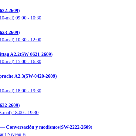
622-2609
10-mal)
09:00
- 10:30
623-2609
10-mal)
10:30
- 12:00
ttag A2.2
SW-0621-2609
10-mal)
15:00
- 16:30
prache A2.3
SW-0420-2609
10-mal)
18:00
- 19:30
632-2609
8-mal)
18:00
- 19:30
 — Conversación y modismos
SW-2222-2609
 auf Niveau B1