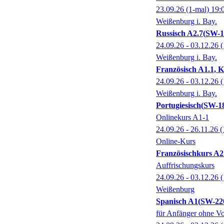
23.09.26
(1-mal)
19:
Weißenburg i. Bay.
Russisch A2.7
SW-1
24.09.26 - 03.12.26
(
Weißenburg i. Bay.
Französisch A1.1, K
24.09.26 - 03.12.26
(
Weißenburg i. Bay.
Portugiesisch
SW-18
Onlinekurs A1-1
24.09.26 - 26.11.26
(
Online-Kurs
Französischkurs A2
Auffrischungskurs
24.09.26 - 03.12.26
(
Weißenburg
Spanisch A1
SW-22
für Anfänger ohne Vo