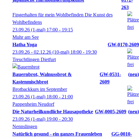
263
Fingerhalten für mein Wohlbefinden Die Kunst des
Wohlbefindens
23.09.26
(1-mal)
17:00
- 19:15
Muhr am See
Hatha Yoga
GW-0170-2609
23.09.26 - 02.12.26
(10-mal)
18:00
- 19:30
Treuchtlingen Dietfurt
Bauernbrot, Walnussbrot &
GW-0531-
neu
Kastenmischbrot
2609
Brotbackkurs im September
23.09.26
(1-mal)
18:00
- 21:00
Pappenheim Neudorf
Die Naturheilkundliche Hausapotheke
GW-0005-2609
neu
23.09.26
(1-mal)
19:00
- 20:30
Nennslingen
Natürlich gesund - ein ganzes Frauenleben
GG-0010-