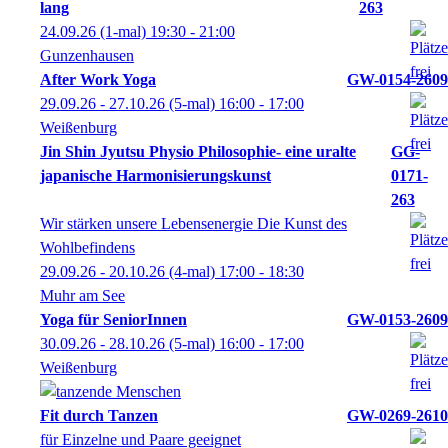
lang
263
24.09.26
(1-mal)
19:30
- 21:00
Gunzenhausen
After Work Yoga
GW-0154-2609
29.09.26 - 27.10.26
(5-mal)
16:00
- 17:00
Weißenburg
Jin Shin Jyutsu Physio Philosophie- eine uralte
GG-
japanische Harmonisierungskunst
0171-
263
Wir stärken unsere Lebensenergie Die Kunst des
Wohlbefindens
29.09.26 - 20.10.26
(4-mal)
17:00
- 18:30
Muhr am See
Yoga für SeniorInnen
GW-0153-2609
30.09.26 - 28.10.26
(5-mal)
16:00
- 17:00
Weißenburg
Fit durch Tanzen
GW-0269-2610
für Einzelne und Paare geeignet