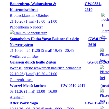
Bauernbrot, Walnussbrot &
GW-0531-
Kastenmischbrot
2610
Brotbackkurs im Oktober
21.10.26
(1-mal)
18:00
- 21:00
Pappenheim Neudorf
Somatisches Hatha Yoga: Balance für dein
GW-0171-
Nervensystem
2610
21.10.26 - 25.11.26
(5-mal)
19:45
- 20:45
Weißenburg i. Bay.
Gelassen durch heiße Zeiten
GG-0011-263
Wechseljahrsbeschwerden natürlich behandeln
22.10.26
(1-mal)
19:30
- 21:00
Gunzenhausen
Wurzel-Menü kochen
GW-0510-2611
neu
08.11.26
(1-mal)
13:00
- 16:00
Alesheim
After Work Yoga
GW-0154-2611
10.11.26 - 08.12.26
(5-mal)
16:00
- 17:00