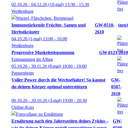
02.10.26 - 04.12.26
(10-mal)
13:30
- 15:30
Weißenburg
Immunstärkende Früchte, Samen und
GW-0510-
neu
Herbstkräuter
2610
04.10.26
(1-mal)
13:00
- 16:00
Weißenburg
Progressive Muskelentspannung
GW-0121-2610
Entspannung im Alltag
05.10.26 - 30.11.26
(8-mal)
18:00
- 19:00
Pappenheim
Voller Power durch die Wechseljahre! So kannst
GW-
du deinen Körper optimal unterstützen
0507-
2610
06.10.26 - 20.10.26
(3-mal)
19:00
- 20:30
Online-Kurs
Ernährung nach den Jahreszeiten deines Zyklus –
GW-
wie du deinen Körper gezielt unterstützen kannst
0508-