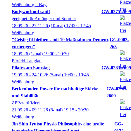
Weißenburg i. Bay.
Bodyworkout sanft
GW-0275-2609
geeignet für Anfänger und Sportler
18.09.26 - 27.11.26
(10-mal)
17:00
- 17:45
Weißenburg
"Geistig fit bleiben - mit 10 Maßnahmen Demenz
GG-0003-
vorbeugen"
263
18.09.26
(1-mal)
19:00
- 20:30
Pfofeld Langlau
Pilates am Samstag
GW-0283-2609
19.09.26 - 24.10.26
(5-mal)
10:00
- 10:45
Weißenburg
Beckenboden Power für nachhaltige Stärke
GW-0302-
und Stabilität
2609
ZPP-zertifiziert
21.09.26 - 09.11.26
(8-mal)
19:15
- 20:30
Weißenburg
Jin Shin Jyutsu Physio Philosophie- eine uralte
GG-
japanische Harmonisierungskunst
0172-