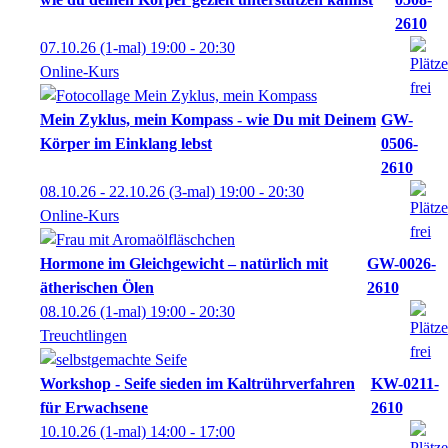
2610
07.10.26
(1-mal)
19:00
- 20:30
Online-Kurs
Mein Zyklus, mein Kompass - wie Du mit Deinem
GW-
Körper im Einklang lebst
0506-
2610
08.10.26 - 22.10.26
(3-mal)
19:00
- 20:30
Online-Kurs
Hormone im Gleichgewicht – natürlich mit
GW-0026-
ätherischen Ölen
2610
08.10.26
(1-mal)
19:00
- 20:30
Treuchtlingen
Workshop - Seife sieden im Kaltrührverfahren
KW-0211-
für Erwachsene
2610
10.10.26
(1-mal)
14:00
- 17:00