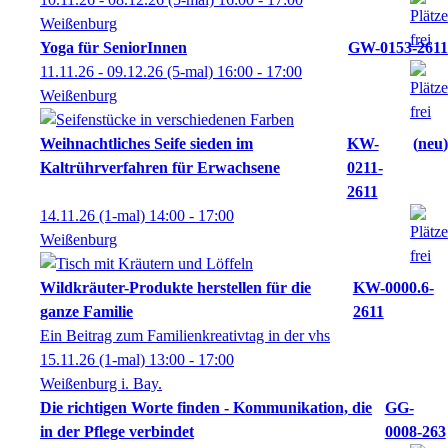
Weißenburg
Yoga für SeniorInnen
GW-0153-2611
11.11.26 - 09.12.26
(5-mal)
16:00
- 17:00
Weißenburg
Weihnachtliches Seife sieden im
KW-
neu
Kaltrührverfahren für Erwachsene
0211-
2611
14.11.26
(1-mal)
14:00
- 17:00
Weißenburg
Wildkräuter-Produkte herstellen für die
KW-0000.6-
ganze Familie
2611
Ein Beitrag zum Familienkreativtag in der vhs
15.11.26
(1-mal)
13:00
- 17:00
Weißenburg i. Bay.
Die richtigen Worte finden - Kommunikation, die
GG-
in der Pflege verbindet
0008-263