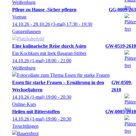
Weißenburg
Pflege zu Hause -Sicher pflegen
GG-0009-263
Vortrag
14.10.26 - 28.10.26
(3-mal)
17:30
- 19:30
Gunzenhausen
Eine kulinarische Reise durch Asien
GW-0519-2610
Ein Kochkurs mit Ipek Başaran-Stöber
14.10.26
(1-mal)
18:00
- 21:00
Weißenburg
Essen für starke Frauen – Ernährung in den
GW-0509-
Wechseljahren
2610
14.10.26
(1-mal)
19:00
- 20:30
Online-Kurs
Heilen mit Bitterstoffen
GW-0005-2610
14.10.26
(1-mal)
19:00
- 20:30
Treuchtlingen