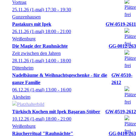
Vortrag
25.11.26
(1-mal)
17:30
- 19:30
Gunzenhausen
Pastakurs mit Ipek
GW-0519-2611
26.11.26
(1-mal)
18:00
- 21:00
Weißenburg
Die Magie der Rauhnächte
GG-0012-263
Zeit zwischen den Jahren
28.11.26
(1-mal)
14:00
- 18:00
Dittenheim
Nadelbäume & Weihnachtsgeschenke - für die
GW-0510-
ganze Familie
2612
06.12.26
(1-mal)
13:00
- 16:00
Alesheim
Türkisch Kochen mit Ipek Başaran-Stöber
GW-0519-2612
10.12.26
(1-mal)
18:00
- 21:00
Weißenburg
Räucherritual "Rauhnächte"
GG-0410-263