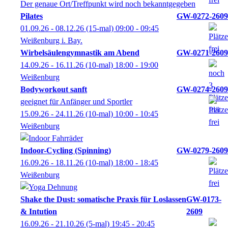
Der genaue Ort/Treffpunkt wird noch bekanntgegeben
Pilates
GW-0272-2609
01.09.26 - 08.12.26
(15-mal)
09:00
- 09:45
Weißenburg i. Bay.
Wirbelsäulengymnastik am Abend
GW-0271-2609
14.09.26 - 16.11.26
(10-mal)
18:00
- 19:00
Weißenburg
Bodyworkout sanft
GW-0274-2609
geeignet für Anfänger und Sportler
15.09.26 - 24.11.26
(10-mal)
10:00
- 10:45
Weißenburg
Indoor-Cycling (Spinning)
GW-0279-2609
16.09.26 - 18.11.26
(10-mal)
18:00
- 18:45
Weißenburg
Shake the Dust: somatische Praxis für Loslassen
GW-0173-
& Intution
2609
16.09.26 - 21.10.26
(5-mal)
19:45
- 20:45