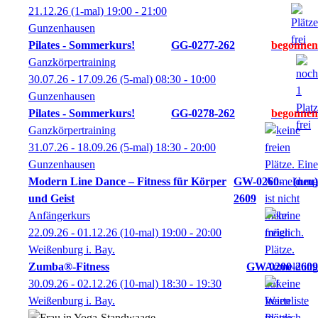
21.12.26
(1-mal)
19:00
- 21:00
Gunzenhausen
Pilates - Sommerkurs!
GG-0277-262
Ganzkörpertraining
30.07.26 - 17.09.26
(5-mal)
08:30
- 10:00
Gunzenhausen
Pilates - Sommerkurs!
GG-0278-262
Ganzkörpertraining
31.07.26 - 18.09.26
(5-mal)
18:30
- 20:00
Gunzenhausen
Modern Line Dance – Fitness für Körper
GW-0260-
neu
und Geist
2609
Anfängerkurs
22.09.26 - 01.12.26
(10-mal)
19:00
- 20:00
Weißenburg i. Bay.
Zumba®-Fitness
GW-0200-2609
30.09.26 - 02.12.26
(10-mal)
18:30
- 19:30
Weißenburg i. Bay.