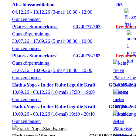
Abschlussmeditation
263
04.12.26 - 18.12.26
(3-mal)
10:30
- 12:00
Gunzenhausen
Pilates - Sommerkurs!
GG-0277-262
Ganzkörpertraining
30.07.26 - 17.09.26
(5-mal)
08:30
- 10:00
Gunzenhausen
Pilates - Sommerkurs!
GG-0278-262
Ganzkörpertraining
31.07.26 - 18.09.26
(5-mal)
18:30
- 20:00
Gunzenhausen
Hatha-Yoga - In der Ruhe liegt die Kraft
GG-0155-263
10.09.26 - 03.12.26
(10-mal)
17:30
- 19:00
Gunzenhausen
Hatha-Yoga - In der Ruhe liegt die Kraft
GG-0156-263
10.09.26 - 03.12.26
(10-mal)
19:10
- 20:40
Gunzenhausen
Hatha meets Vinyasa
GW-0109-2604