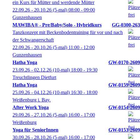
ein Kurs für Mütter und werdende Mütter
22.09.26 - 20.10.26
(5-mal)
08:00
- 09:00
Gunzenhausen
MAWIBA® - Pre/Baby/Solo - Hybridkurs
GG-0300-263
Tanzkonzept mit Beckenbodentraining für vor und nach
der Schwangerschaft
22.09.26 - 20.10.26
(5-mal)
11:00
- 12:00
Gunzenhausen
Hatha Yoga
GW-0170-2609
23.09.26 - 02.12.26
(10-mal)
18:00
- 19:30
Treuchtlingen Dietfurt
Hatha Yoga
GW-0159-2609
25.09.26 - 04.12.26
(10-mal)
16:30
- 18:00
Weißenburg i. Bay.
After Work Yoga
GW-0154-2609
29.09.26 - 27.10.26
(5-mal)
16:00
- 17:00
Weißenburg
Yoga für SeniorInnen
GW-0153-2609
30.09.26 - 28.10.26
(5-mal)
16:00
- 17:00