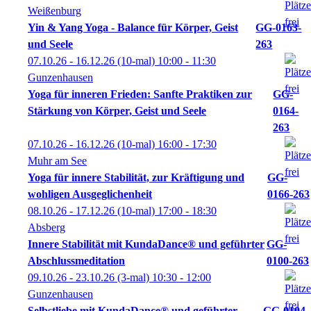
Weißenburg
Yin & Yang Yoga - Balance für Körper, Geist
GG-0163-
und Seele
263
07.10.26 - 16.12.26
(10-mal)
10:00
- 11:30
Gunzenhausen
Yoga für inneren Frieden: Sanfte Praktiken zur
GG-
Stärkung von Körper, Geist und Seele
0164-
263
07.10.26 - 16.12.26
(10-mal)
16:00
- 17:30
Muhr am See
Yoga für innere Stabilität, zur Kräftigung und
GG-
wohligen Ausgeglichenheit
0166-263
08.10.26 - 17.12.26
(10-mal)
17:00
- 18:30
Absberg
Innere Stabilität mit KundaDance® und geführter
GG-
Abschlussmeditation
0100-263
09.10.26 - 23.10.26
(3-mal)
10:30
- 12:00
Gunzenhausen
Selbstliebe mit KundaDance® und geführter
GG-0104-