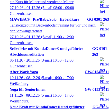
ein Kurs für Mütter und werdende Mütter
27.10.26 - 01.12.26
(5-mal)
08:00
- 09:00
Gunzenhausen
MAWIBA® - Pre/Baby/Solo - Hybridkurs
GG-0301-263
Tanzkonzept mit Beckenbodentraining für vor und nach
der Schwangerschaft
27.10.26 - 01.12.26
(5-mal)
11:00
- 12:00
Gunzenhausen
Selbstliebe mit KundaDance® und geführter
GG-0101-
Abschlussmeditation
263
06.11.26 - 20.11.26
(3-mal)
10:30
- 12:00
Gunzenhausen
After Work Yoga
GW-0154-2611
10.11.26 - 08.12.26
(5-mal)
16:00
- 17:00
Weißenburg
Yoga für SeniorInnen
GW-0153-2611
11.11.26 - 09.12.26
(5-mal)
16:00
- 17:00
Weißenburg
Neue Kraft mit KundaDance® und geführter
GG-0102-