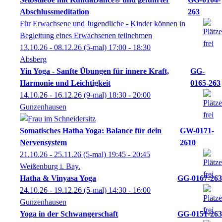
Abschlussmeditation
263
Für Erwachsene und Jugendliche - Kinder können in
Begleitung eines Erwachsenen teilnehmen
13.10.26 - 08.12.26
(5-mal)
17:00
- 18:30
Absberg
Yin Yoga - Sanfte Übungen für innere Kraft,
GG-
Harmonie und Leichtigkeit
0165-263
14.10.26 - 16.12.26
(9-mal)
18:30
- 20:00
Gunzenhausen
Somatisches Hatha Yoga: Balance für dein
GW-0171-
Nervensystem
2610
21.10.26 - 25.11.26
(5-mal)
19:45
- 20:45
Weißenburg i. Bay.
Hatha & Vinyasa Yoga
GG-0167-263
24.10.26 - 19.12.26
(5-mal)
14:30
- 16:00
Gunzenhausen
Yoga in der Schwangerschaft
GG-0151-263