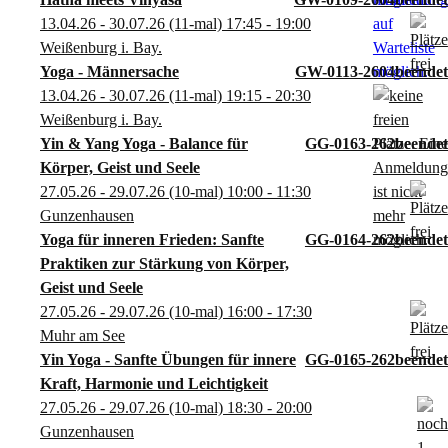
13.04.26 - 30.07.26
(11-mal)
17:45
- 19:00
Weißenburg i. Bay.
Yoga - Männersache
GW-0113-2604
13.04.26 - 30.07.26
(11-mal)
19:15
- 20:30
Weißenburg i. Bay.
Yin & Yang Yoga - Balance für
GG-0163-262
Körper, Geist und Seele
27.05.26 - 29.07.26
(10-mal)
10:00
- 11:30
Gunzenhausen
Yoga für inneren Frieden: Sanfte
GG-0164-262
Praktiken zur Stärkung von Körper,
Geist und Seele
27.05.26 - 29.07.26
(10-mal)
16:00
- 17:30
Muhr am See
Yin Yoga - Sanfte Übungen für innere
GG-0165-262
Kraft, Harmonie und Leichtigkeit
27.05.26 - 29.07.26
(10-mal)
18:30
- 20:00
Gunzenhausen